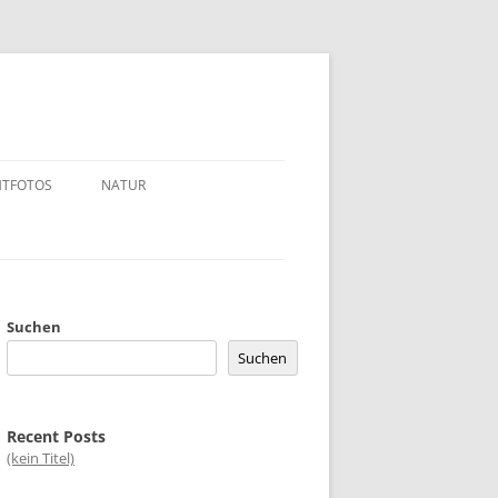
HTFOTOS
NATUR
BLUMEN / GEWÄCHSE
TUR
TIERE
ANDERE INSEKTEN
 >< DÜSSELDORF
KEINE INSEKTEN
Suchen
Suchen
/-TEILE
LIBELLEN
SCHMETTERLINGE
Recent Posts
(kein Titel)