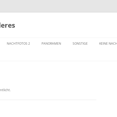
deres
NACHTFOTOS 2
PANORAMEN
SONSTIGE
KEINE NAC
AMSTERDAM
ANTARKTIS
ANTWERPEN
ARCHITEK
BERLIN
DUISBURG
BRATISLAVA
MASCHINEN
ntlicht.
FRANKFURT / MAIN
NRW
BOCHUM