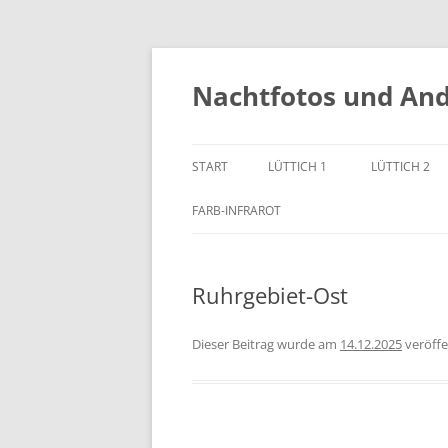
Zum
Inhalt
springen
Nachtfotos und An
START
LÜTTICH 1
LÜTTICH 2
FARB-INFRAROT
Ruhrgebiet-Ost
Dieser Beitrag wurde
am
14.12.2025
veröffe