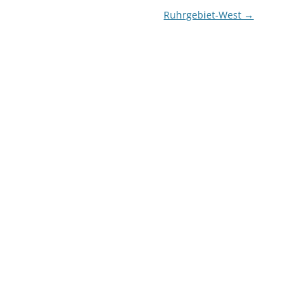
BOTTROP
Ruhrgebiet-West
→
DUISBURG (NUR
LANDSCHAFTSPARK)
DUISBURG (OHNE
LANDSCHAFTSPARK)
DÜSSELDORF
ESSEN
GELSENKIRCHEN
KÖLN
LEVERKUSEN
NIEDERRHEIN
OBERHAUSEN