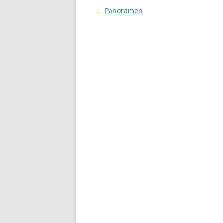
Beitragsnavigation
←
Panoramen