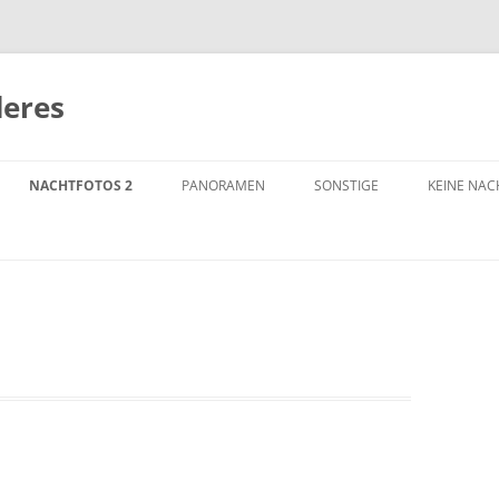
deres
NACHTFOTOS 2
PANORAMEN
SONSTIGE
KEINE NA
AMSTERDAM
ANTARKTI
ANTWERPEN
ARCHITEK
BERLIN
DUISBURG
BRATISLAVA
MASCHINE
FRANKFURT / MAIN
NRW
BOCHUM