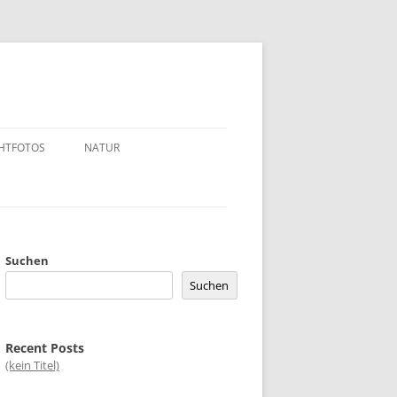
CHTFOTOS
NATUR
S
BLUMEN / GEWÄCHSE
TUR
TIERE
ANDERE INSEKTEN
 >< DÜSSELDORF
KEINE INSEKTEN
Suchen
Suchen
N/-TEILE
LIBELLEN
SCHMETTERLINGE
Recent Posts
(kein Titel)