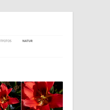
HTFOTOS
NATUR
BLUMEN / GEWÄCHSE
TUR
TIERE
ANDERE INSEKTEN
 >< DÜSSELDORF
KEINE INSEKTEN
/-TEILE
LIBELLEN
SCHMETTERLINGE