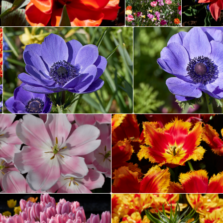
BOTTROP
DUISBURG (NUR
LANDSCHAFTSPARK)
DUISBURG (OHNE
LANDSCHAFTSPARK)
DÜSSELDORF
ESSEN
GELSENKIRCHEN
KÖLN
LEVERKUSEN
NIEDERRHEIN
OBERHAUSEN