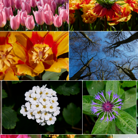
RUHRGEBIET-OST
RUHRGEBIET-WEST
SONSTIGE NRW
WUPPERTAL