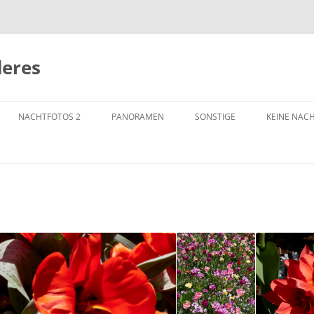
deres
NACHTFOTOS 2
PANORAMEN
SONSTIGE
KEINE NAC
AMSTERDAM
ANTARKTIS
ANTWERPEN
ARCHITEK
BERLIN
DUISBURG
BRATISLAVA
MASCHINEN
FRANKFURT / MAIN
NRW
BOCHUM